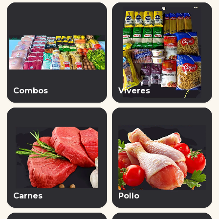
Combos
Víveres
Carnes
Pollo