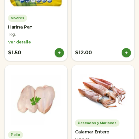
Víveres
Harina Pan
1Kg.
Ver detalle
+
+
$1.50
$12.00
Pescados y Mariscos
Calamar Entero
Pollo