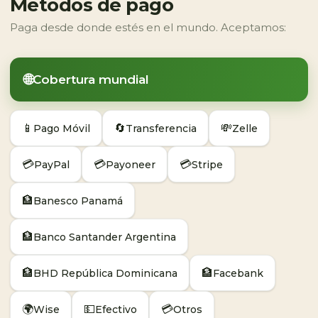
Métodos de pago
Paga desde donde estés en el mundo. Aceptamos:
🌐
Cobertura mundial
📱
🔄
💸
Pago Móvil
Transferencia
Zelle
💳
💳
💳
PayPal
Payoneer
Stripe
🏦
Banesco Panamá
🏦
Banco Santander Argentina
🏦
🏦
BHD República Dominicana
Facebank
🌍
💵
💳
Wise
Efectivo
Otros