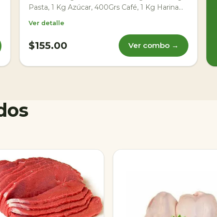
Pasta, 1 Kg Azúcar, 400Grs Café, 1 Kg Harina
de Trigo, 1 Kg Sal, 1 Lt. Aceite, 500 Grs.
Ver detalle
Margarina, 1/2 Ctn. Huevos, 1 Paq. Pan de
sandwinch. 1 Paq. Galleta o 1Lt. de Leche -
$155.00
Ver combo →
Carnes: 1 Kg Bistec, 1 Kg Molida, 1/2Kg Guisar,
1/2Kg Mechar, 1Kg Milanesa de pollo, 4 Kg
Pollo. – Chacutería: 1/4 Kg Jamón de Pavo, 1/4
Kg Jamón De Pierna, 1/4 Kg Queso Amarillo,
1/4 Kg. Queso Paisa. – Hortalizas y Frutas : 2 Kg.
dos
Plátano, 1 Kg Cebolla, 1 Kg Tomate, 1 Kg
Zanahoria, 1 Kg Papas, 1 Band. Fruta de
Temporada. -Detergentes : 1 Und. Pasta Dental
100ml, 2 Und. Jabón de Baño Lux, 1 Paq. Papel
Higiénico (4), 1 Paq. Jabón en Polvo, 1 Und.
Desinfectante, 1 Und. Cloro, 1 Und. Lavaplatos.
Foto referencial no actualizada, guiarse por el
listado de productos.