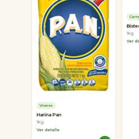
Carn
Biste
1Kg.
Ver de
Víveres
Harina Pan
1Kg.
Ver detalle