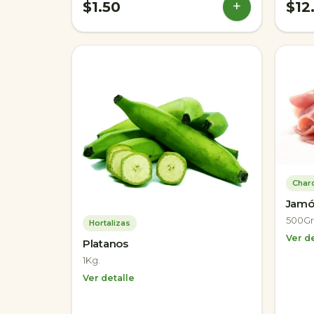
+
$1.50
$12
Charc
Jamó
500Gr
Hortalizas
Ver de
Platanos
1Kg.
Ver detalle