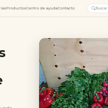
ías
Productos
Centro de ayuda
Contacto
s
e