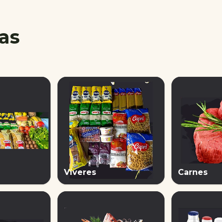
ías
Víveres
Carnes