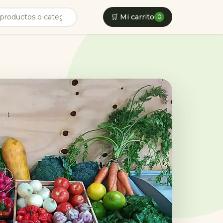
🛒 Mi carrito
0