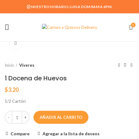
🕜 NUESTRO HORARIO: LUN A DOM 8AM A 6PM.
0
Click para agrandar
Inicio
Víveres
1 Docena de Huevos
$
3.20
1/2 Cartón
AÑADIR AL CARRITO
Compare
Agregar a la lista de deseos