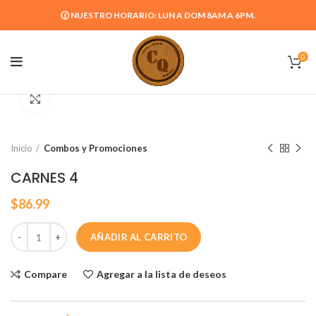
🕜 NUESTRO HORARIO: LUN A DOM 8AM A 6PM.
0
Click para agrandar
Inicio
Combos y Promociones
CARNES 4
$
86.99
AÑADIR AL CARRITO
Compare
Agregar a la lista de deseos