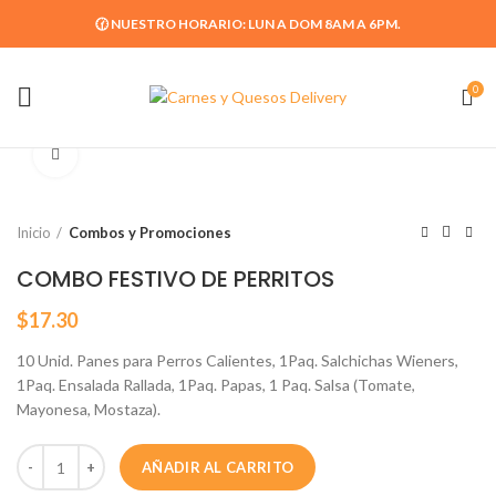
🕜 NUESTRO HORARIO: LUN A DOM 8AM A 6PM.
0
Click para agrandar
Inicio
Combos y Promociones
COMBO FESTIVO DE PERRITOS
$
17.30
10 Unid. Panes para Perros Calientes, 1Paq. Salchichas Wieners,
1Paq. Ensalada Rallada, 1Paq. Papas, 1 Paq. Salsa (Tomate,
Mayonesa, Mostaza).
AÑADIR AL CARRITO