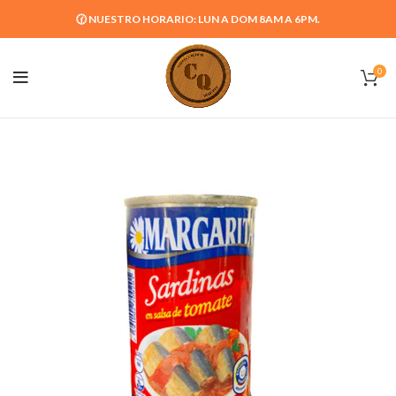
🕜 NUESTRO HORARIO: LUN A DOM 8AM A 6PM.
0